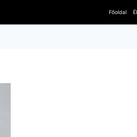
Főoldal
É
rikagyűrű kék-fehér coloritt