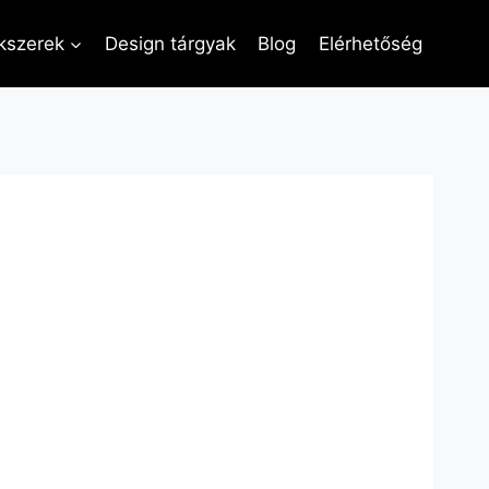
kszerek
Design tárgyak
Blog
Elérhetőség
al 01