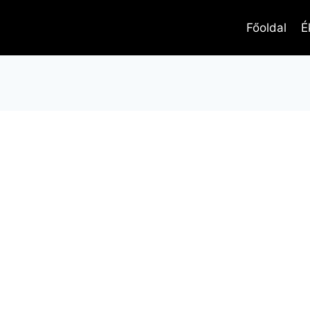
Főoldal
É
uddha gyűrű