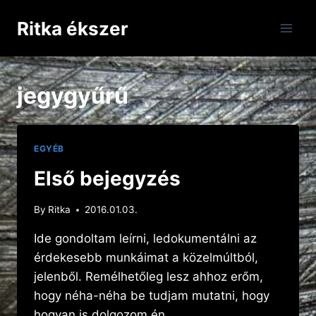
Skip
Ritka ékszer
to
content
jegygyűrű
EGYÉB
Első bejegyzés
By
Ritka
2016.01.03.
Ide gondoltam leírni, ledokumentálni az
érdekesebb munkáimat a közelmúltból,
jelenből. Remélhetőleg lesz ahhoz erőm,
hogy néha-néha be tudjam mutatni, hogy
hogyan is dolgozom én.