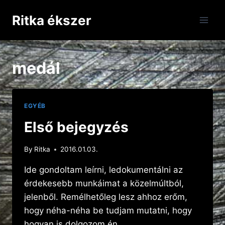
Skip
Ritka ékszer
to
content
medál
EGYÉB
Első bejegyzés
By
Ritka
2016.01.03.
Ide gondoltam leírni, ledokumentálni az
érdekesebb munkáimat a közelmúltból,
jelenből. Remélhetőleg lesz ahhoz erőm,
hogy néha-néha be tudjam mutatni, hogy
hogyan is dolgozom én.