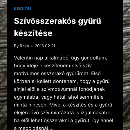
KÉSZÍTÉS
Szívösszerakós gyűrű
készítése
By
Ritka
2016.02.21.
Valentin nap alkalmából úgy gondoltam,
hogy ideje elkészítenem első szív
motívumos összerakó gyűrűmet. Első
körben el kellett döntenem, hogy a gyűrű
sínjei elől a szívmotívumnál fonódjanak
egymásba, vagy hátul, ahol semmiféle
minta nincsen. Mivel a készítés és a gyűrű
elején lévő szív mintázata is izgalmasabb,
ha elől lehet összerakni a gyűrűt, így ennél
a megoldásnál…