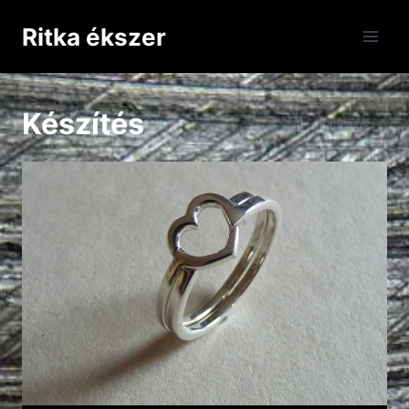
Skip
Ritka ékszer
to
content
Készítés