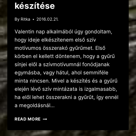
készítése
By
Ritka
2016.02.21.
Valentin nap alkalmából úgy gondoltam,
hogy ideje elkészítenem első szív
motívumos összerakó gyűrűmet. Első
körben el kellett döntenem, hogy a gyűrű
sínjei elől a szívmotívumnál fonódjanak
egymásba, vagy hátul, ahol semmiféle
minta nincsen. Mivel a készítés és a gyűrű
elején lévő szív mintázata is izgalmasabb,
ha elől lehet összerakni a gyűrűt, így ennél
a megoldásnál…
SZÍVÖSSZERAKÓS
READ MORE
GYŰRŰ
KÉSZÍTÉSE