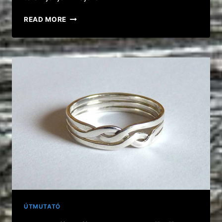
4-
READ MORE
ES
ÖRDÖGLAKAT
GYŰRŰ
ÖSSZERAKÁSA
ÚTMUTATÓ