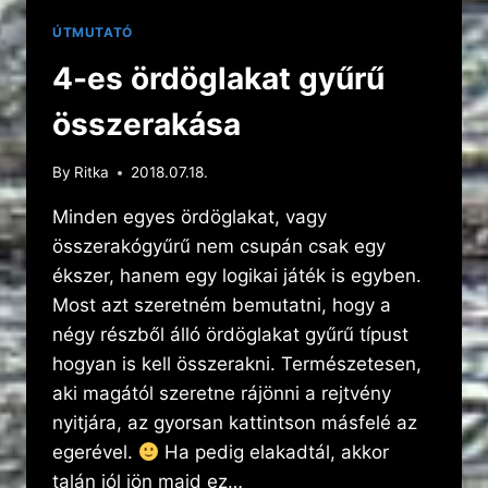
ÚTMUTATÓ
4-es ördöglakat gyűrű
összerakása
By
Ritka
2018.07.18.
Minden egyes ördöglakat, vagy
összerakógyűrű nem csupán csak egy
ékszer, hanem egy logikai játék is egyben.
Most azt szeretném bemutatni, hogy a
négy részből álló ördöglakat gyűrű típust
hogyan is kell összerakni. Természetesen,
aki magától szeretne rájönni a rejtvény
nyitjára, az gyorsan kattintson másfelé az
egerével.
Ha pedig elakadtál, akkor
talán jól jön majd ez…