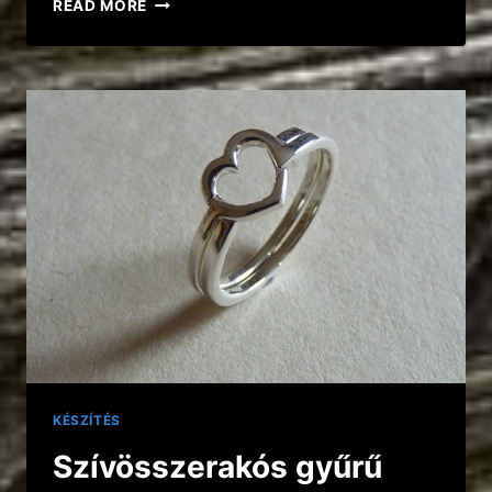
3-
READ MORE
AS
ÖRDÖGLAKAT
GYŰRŰ
ÖSSZERAKÁSA
KÉSZÍTÉS
Szívösszerakós gyűrű