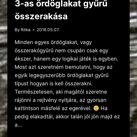
3-as ördöglakat gyűrű
összerakása
By
Ritka
2016.05.07.
Minden egyes ördöglakat, vagy
összerakógyűrű nem csupán csak egy
ékszer, hanem egy logikai játék is egyben.
Most azt szeretném bemutatni, hogy az
egyik legegyszerűbb ördöglakat gyűrű
típust hogyan is kell összerakni.
Természetesen, aki magától szeretne
rájönni a rejtvény nyitjára, az gyorsan
kattintson másfelé az egerével.
Ha
pedig elakadtál, akkor talán jól jön majd ez
a…